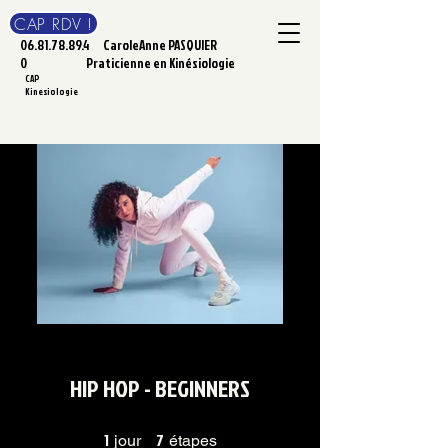
CAP RDV !
06.81.78.89.4
CaroleAnne PASQUIER
0
Praticienne en Kinésiologie
CAP
Kinesiologie
HIP HOP - BEGINNERS
1
1 jour
7
7 étapes
jour
étapes